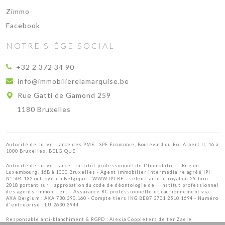
Zimmo
Facebook
NOTRE SIÈGE SOCIAL
+32 2 372 34 90
info@immobilierelamarquise.be
Rue Gatti de Gamond 259
1180 Bruxelles
Autorité de surveillance des PME : SPF Économie, Boulevard du Roi Albert II, 16 à
1000 Bruxelles, BELGIQUE
Autorité de surveillance :
Institut professionnel de l'Immobilier
- Rue du
Luxembourg, 16B à 1000 Bruxelles - Agent immobilier intermédiaire agréé IPI
N°504 132 octroyé en Belgique -
WWW.IPI.BE
- selon l'arrêté royal du 29 Juin
2018 portant sur l'approbation
du code de déontologie de l'Institut professionnel
des agents immobiliers
- Assurance RC professionnelle et cautionnement via
AXA Belgium : AXA 730.390.160 - Compte tiers ING BE87 3701 2510 1694 - Numéro
d'entreprise : LU 2630 3944
Responsable anti-blanchiment & RGPD : Alexia Coppieters de ter Zaele